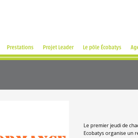
Prestations
Projet Leader
Le pôle Écobatys
Ag
Le premier jeudi de cha
Ecobatys organise un r