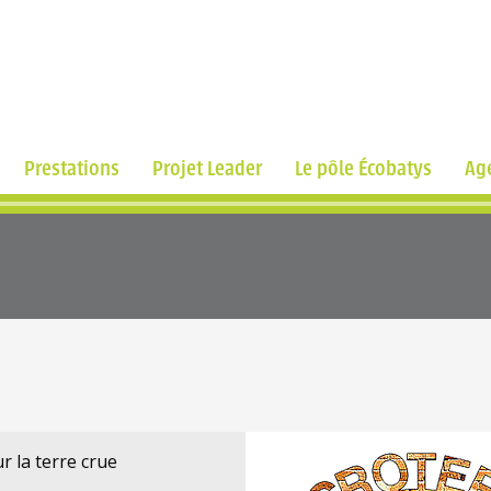
Prestations
Projet Leader
Le pôle Écobatys
Ag
r la terre crue