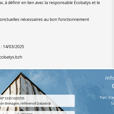
 à définir en lien avec la responsable Ecobatys et le
ponctuelles nécessaires au bon fonctionnement
 : 14/03/2025
ecobatys.bzh
inf
Parc d'a
 N° 53351020735
S
gion Bretagne, référencé Datadock