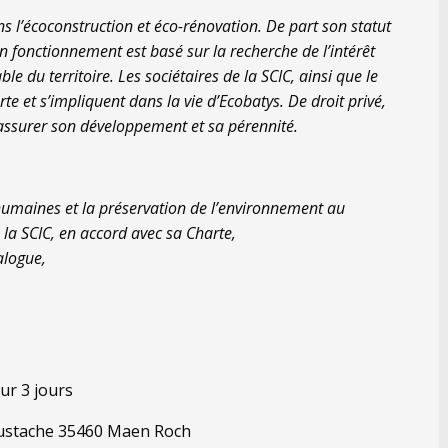
ns l’écoconstruction et éco-rénovation. De part son statut
n
fonctionnement
est
basé sur la recherche de l’intérêt
le du territoire.
Les sociétaires de la SCIC, ainsi que le
rte et s’impliquent dans la vie d’Ecobatys
. De droit privé,
assurer
son développement et
sa pérennité.
 humaines
et
la préservation de l’environnement au
 la SCIC
,
en accord avec
s
a Charte,
alogue,
ur 3 jours
t Eustache 35460 Maen Roch