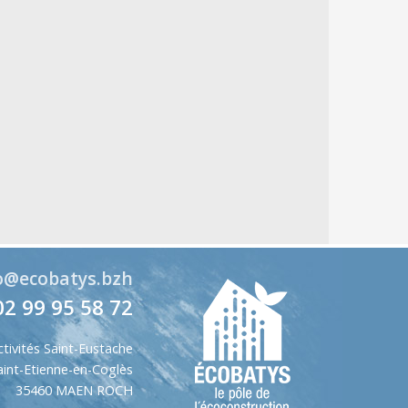
o@ecobatys.bzh
02 99 95 58 72
ctivités Saint-Eustache
aint-Etienne-en-Coglès
35460 MAEN ROCH