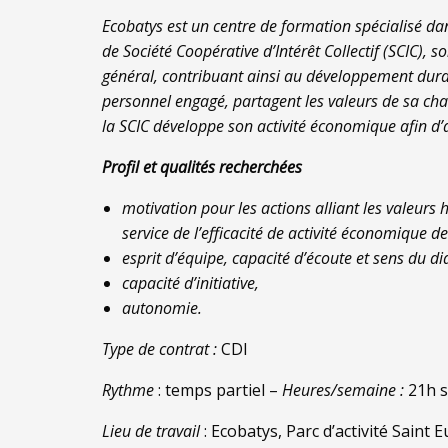
Ecobatys est un centre de form
a
tion spécialisé da
de Soci
é
té Coopérative d’
I
ntérêt Collectif
(SCIC)
,
so
général, contribuant
ainsi
au développement durab
personnel engagé, partagent les valeurs de
s
a cha
la SCIC
développe son activité économique afin d’
Profil et qualités recherchées
motivation pour les actions alli
a
nt
les valeurs
service de l’efficacité de
activité
économique d
e
esprit d’équipe, capacité d’écoute et sens du di
capacité d’initiative,
autonomie.
Type de contrat :
CDI
Rythme
: temps partiel –
Heures/semaine :
21h s
Lieu de travail
: Ecobatys, Parc d’activité Sain